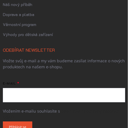
Náš nový příběh
Doprava a platba
Věrnostní program
Výhody pro dětská zařízení
ODEBÍRAT NEWSLETTER
Vložte svůj e-mail a my vám budeme zasílat informace o nových
produktech na našem e-shopu.
E-MAIL
Vložením e-mailu souhlasíte s
podmínkami ochrany osobních
údajů
Přihlásit se