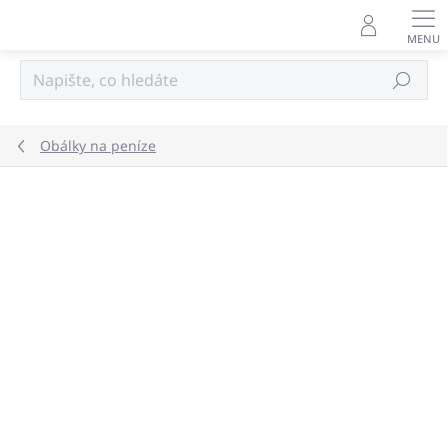
Přejít
na
obsah
Hledat
Obálky na peníze