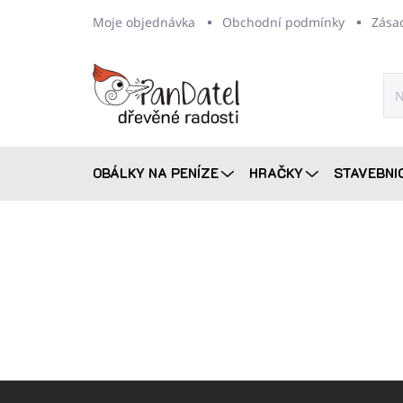
Přejít
Moje objednávka
Obchodní podmínky
Zása
na
obsah
OBÁLKY NA PENÍZE
HRAČKY
STAVEBNI
Z