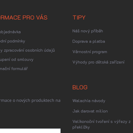
ORMACE PRO VÁS
TIPY
Náš nový příběh
objednávka
dní podmínky
Doprava a platba
y zpracování osobních údajů
Věrnostní program
upení od smlouvy
Výhody pro dětská zařízení
mační formulář
BLOG
ormace o nových produktech na
Walachia návody
Jak darovat milion
Velikonoční tvoření s výřezy z
překližky