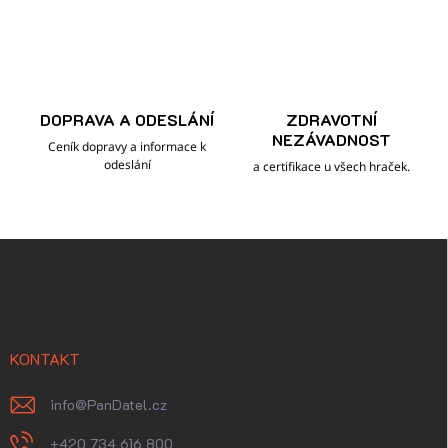
DOPRAVA A ODESLÁNÍ
ZDRAVOTNÍ
NEZÁVADNOST
Ceník dopravy a informace k
odeslání
a certifikace u všech hraček.
Z
á
p
a
t
í
KONTAKT
info
@
PanDatel.cz
+420 734 616 800