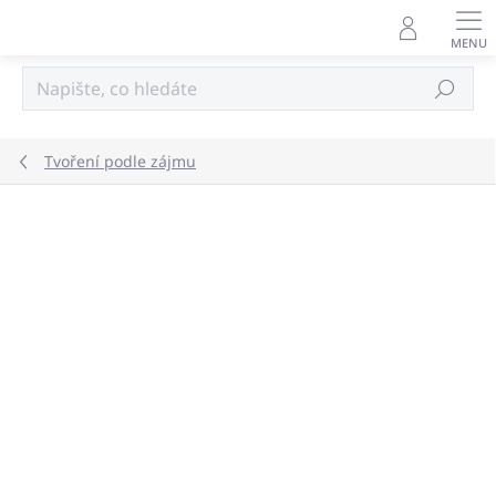
Přejít
na
obsah
Hledat
Tvoření podle zájmu