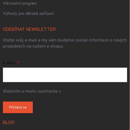
Věrnostní program
Výhody pro dětská zařízení
ODEBÍRAT NEWSLETTER
Vložte svůj e-mail a my vám budeme zasílat informace o nových
produktech na našem e-shopu.
E-MAIL
Vložením e-mailu souhlasíte s
podmínkami ochrany osobních
údajů
Přihlásit se
BLOG