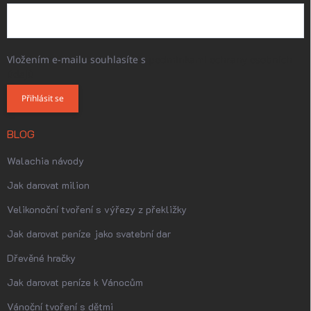
Vložením e-mailu souhlasíte s
podmínkami ochrany osobních
údajů
Přihlásit se
BLOG
Walachia návody
Jak darovat milion
Velikonoční tvoření s výřezy z překližky
Jak darovat peníze jako svatební dar
Dřevěné hračky
Jak darovat peníze k Vánocům
Vánoční tvoření s dětmi