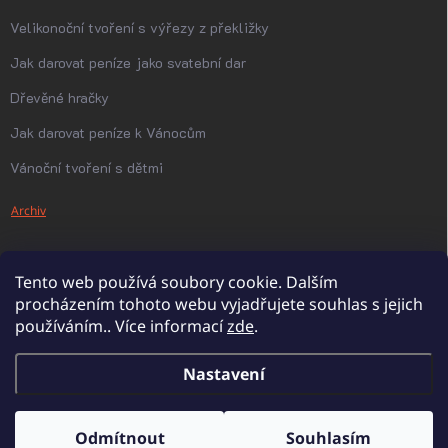
Velikonoční tvoření s výřezy z překližky
Jak darovat peníze jako svatební dar
Dřevěné hračky
Jak darovat peníze k Vánocům
Vánoční tvoření s dětmi
Archiv
Tento web používá soubory cookie. Dalším
procházením tohoto webu vyjadřujete souhlas s jejich
používáním.. Více informací
zde
.
Nastavení
Copyright 2026
PanDatel
. Všechna práva vyhrazena.
Upravit nastavení
cookies
Odmítnout
Souhlasím