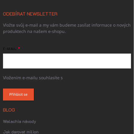
ODEBÍRAT NEWSLETTER
Vložte svůj e-mail a my vám budeme zasílat informace o nových
produktech na našem e-shopu.
E-MAIL
Vložením e-mailu souhlasíte s
podmínkami ochrany osobních
údajů
Přihlásit se
BLOG
Walachia návody
Jak darovat milion