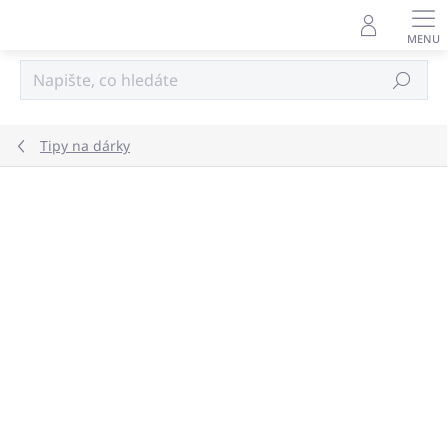
Přejít
na
obsah
Hledat
Tipy na dárky