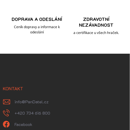
DOPRAVA A ODESLÁNÍ
ZDRAVOTNÍ
NEZÁVADNOST
Ceník dopravy a informace k
odeslání
a certifikace u všech hraček.
Z
á
p
a
t
í
KONTAKT
info
@
PanDatel.cz
+420 734 616 800
Facebook