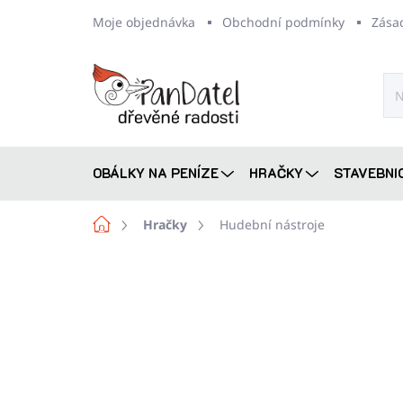
Přejít
Moje objednávka
Obchodní podmínky
Zása
na
obsah
OBÁLKY NA PENÍZE
HRAČKY
STAVEBNI
Domů
Hračky
Hudební nástroje