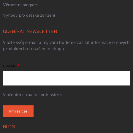
Věrnostní program
Výhody pro dětská zařízení
ODEBÍRAT NEWSLETTER
Vložte svůj e-mail a my vám budeme zasílat informace o nových
produktech na našem e-shopu.
E-MAIL
Vložením e-mailu souhlasíte s
podmínkami ochrany osobních
údajů
Přihlásit se
BLOG