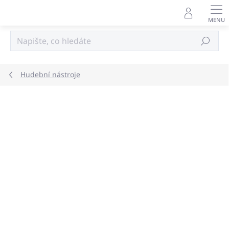
Přejít
na
obsah
Hledat
Hudební nástroje