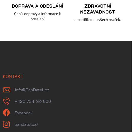
DOPRAVA A ODESLÁNÍ
ZDRAVOTNÍ
NEZÁVADNOST
Ceník dopravy a informace k
odeslání
a certifikace u všech hraček.
Z
á
p
a
t
í
KONTAKT
info
@
PanDatel.cz
+420 734 616 800
Facebook
pandatelcz/