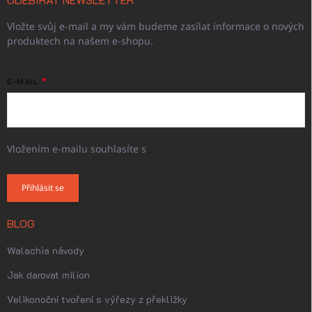
Vložte svůj e-mail a my vám budeme zasílat informace o nových
produktech na našem e-shopu.
E-MAIL
Vložením e-mailu souhlasíte s
podmínkami ochrany osobních
údajů
Přihlásit se
BLOG
Walachia návody
Jak darovat milion
Velikonoční tvoření s výřezy z překližky