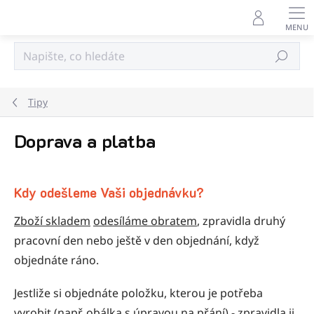
Přejít
na
obsah
Hledat
Tipy
Doprava a platba
Kdy odešleme Vaši objednávku?
Zboží skladem
odesíláme obratem
, zpravidla druhý
pracovní den nebo ještě v den objednání, když
objednáte ráno.
Jestliže si objednáte položku, kterou je potřeba
vyrobit (např. obálka s úpravou na přání) - zpravidla ji