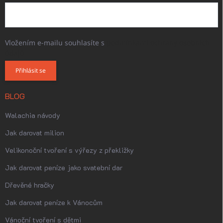
Vložením e-mailu souhlasíte s
podmínkami ochrany osobních
údajů
Přihlásit se
BLOG
Walachia návody
Jak darovat milion
Velikonoční tvoření s výřezy z překližky
Jak darovat peníze jako svatební dar
Dřevěné hračky
Jak darovat peníze k Vánocům
Vánoční tvoření s dětmi