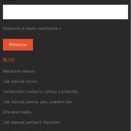
Vložením e-mailu souhlasíte s
podmínkami ochrany osobních
údajů
Přihlásit se
BLOG
Walachia návody
Jak darovat milion
Velikonoční tvoření s výřezy z překližky
Jak darovat peníze jako svatební dar
Dřevěné hračky
Jak darovat peníze k Vánocům