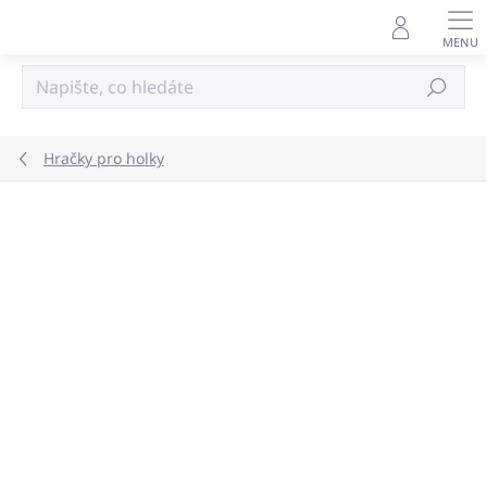
Přejít
na
obsah
Hledat
Hračky pro holky