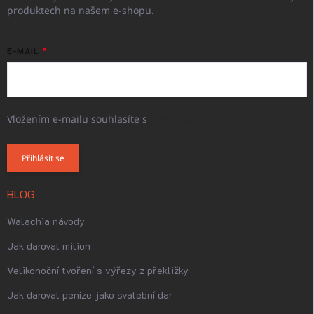
produktech na našem e-shopu.
E-MAIL
Vložením e-mailu souhlasíte s
podmínkami ochrany osobních
údajů
Přihlásit se
BLOG
Walachia návody
Jak darovat milion
Velikonoční tvoření s výřezy z překližky
Jak darovat peníze jako svatební dar