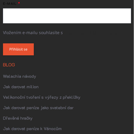
E-MAIL
Vložením e-mailu souhlasíte s
podmínkami ochrany osobních
údajů
Přihlásit se
BLOG
Walachia návody
Jak darovat milion
Velikonoční tvoření s výřezy z překližky
Jak darovat peníze jako svatební dar
Dřevěné hračky
Jak darovat peníze k Vánocům