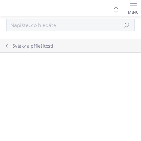
Přejít
na
obsah
Hledat
Svátky a příležitosti