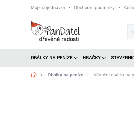
Přejít
Moje objednávka
Obchodní podmínky
Zása
na
obsah
OBÁLKY NA PENÍZE
HRAČKY
STAVEBNI
Domů
Obálky na peníze
Vánoční obálka na 