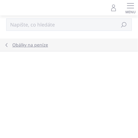
Přejít
na
obsah
Hledat
Obálky na peníze