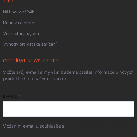
Náš nový příběh
Doprava a platba
Věrnostní program
Výhody pro dětská zařízení
ODEBÍRAT NEWSLETTER
Vložte svůj e-mail a my vám budeme zasílat informace o nových
produktech na našem e-shopu.
E-MAIL
Vložením e-mailu souhlasíte s
podmínkami ochrany osobních
údajů