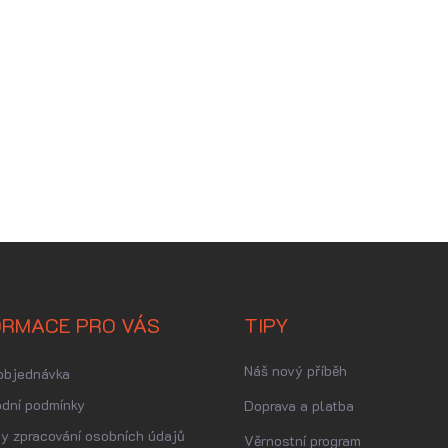
ORMACE PRO VÁS
TIPY
Náš nový příběh
objednávka
dní podmínky
Doprava a platba
y zpracování osobních údajů
Věrnostní program