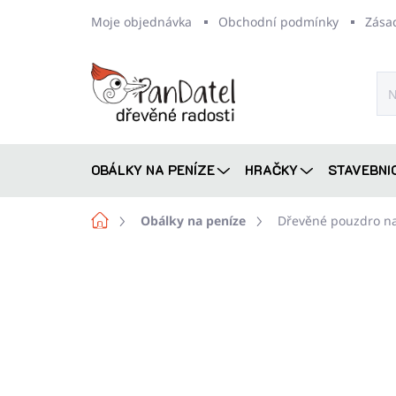
Přejít
Moje objednávka
Obchodní podmínky
Zása
na
obsah
OBÁLKY NA PENÍZE
HRAČKY
STAVEBNI
Domů
Obálky na peníze
Dřevěné pouzdro n