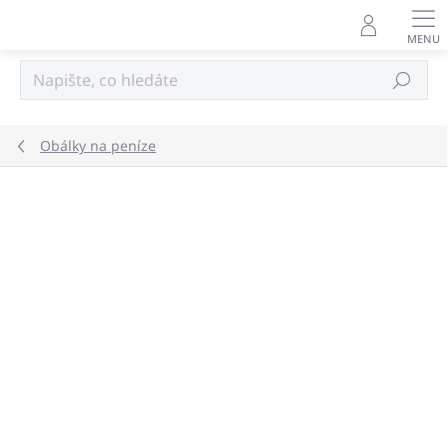
Přejít
na
obsah
Hledat
Obálky na peníze