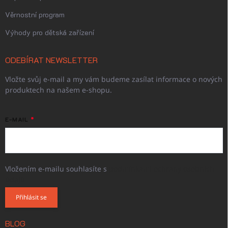
Věrnostní program
Výhody pro dětská zařízení
ODEBÍRAT NEWSLETTER
Vložte svůj e-mail a my vám budeme zasílat informace o nových
produktech na našem e-shopu.
E-MAIL
Vložením e-mailu souhlasíte s
podmínkami ochrany osobních
údajů
Přihlásit se
BLOG