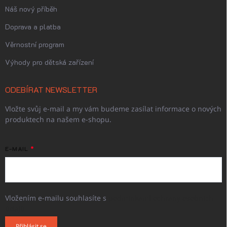
Náš nový příběh
Doprava a platba
Věrnostní program
Výhody pro dětská zařízení
ODEBÍRAT NEWSLETTER
Vložte svůj e-mail a my vám budeme zasílat informace o nových
produktech na našem e-shopu.
E-MAIL
Vložením e-mailu souhlasíte s
podmínkami ochrany osobních
údajů
Přihlásit se