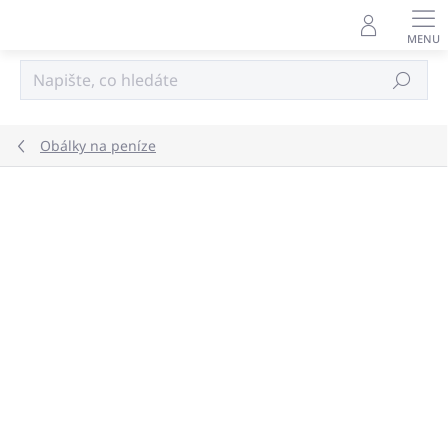
Přejít
na
obsah
Hledat
Obálky na peníze