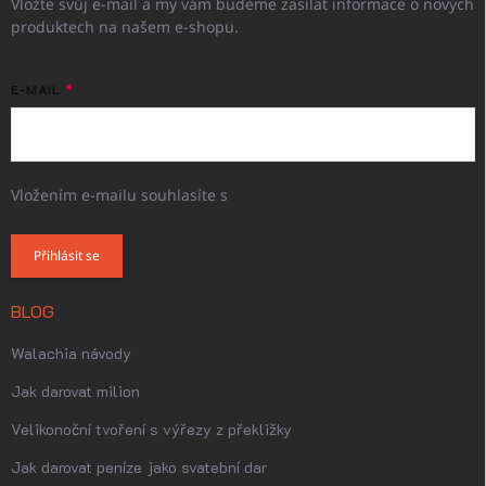
Vložte svůj e-mail a my vám budeme zasílat informace o nových
produktech na našem e-shopu.
E-MAIL
Vložením e-mailu souhlasíte s
podmínkami ochrany osobních
údajů
Přihlásit se
BLOG
Walachia návody
Jak darovat milion
Velikonoční tvoření s výřezy z překližky
Jak darovat peníze jako svatební dar