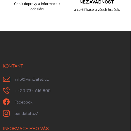
NEZÁVADNOST
Ceník dopravy a informace k
odeslání
a certifikace u všech hraček.
Z
á
p
a
t
í
KONTAKT
info
@
PanDatel.cz
+420 734 616 800
Facebook
pandatelcz/
INFORMACE PRO VÁS