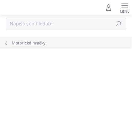
Přejít
na
obsah
Hledat
Motorické hračky