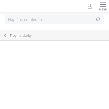
Přejít
na
obsah
Hledat
Tipy na dárky