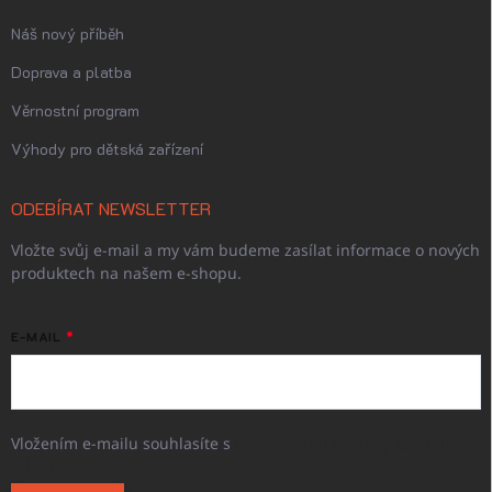
Náš nový příběh
Doprava a platba
Věrnostní program
Výhody pro dětská zařízení
ODEBÍRAT NEWSLETTER
Vložte svůj e-mail a my vám budeme zasílat informace o nových
produktech na našem e-shopu.
E-MAIL
Vložením e-mailu souhlasíte s
podmínkami ochrany osobních
údajů