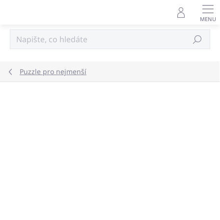
Přejít
na
obsah
Hledat
Puzzle pro nejmenší