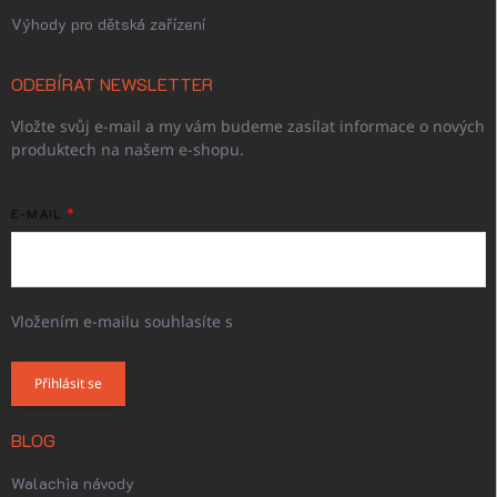
Výhody pro dětská zařízení
ODEBÍRAT NEWSLETTER
Vložte svůj e-mail a my vám budeme zasílat informace o nových
produktech na našem e-shopu.
E-MAIL
Vložením e-mailu souhlasíte s
podmínkami ochrany osobních
údajů
Přihlásit se
BLOG
Walachia návody