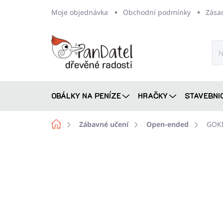
Přejít
Moje objednávka
Obchodní podmínky
Zása
na
obsah
OBÁLKY NA PENÍZE
HRAČKY
STAVEBNI
Domů
Zábavné učení
Open-ended
GOKI 