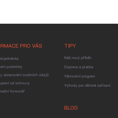
ORMACE PRO VÁS
TIPY
Náš nový příběh
objednávka
dní podmínky
Doprava a platba
y zpracování osobních údajů
Věrnostní program
upení od smlouvy
Výhody pro dětská zařízení
mační formulář
BLOG