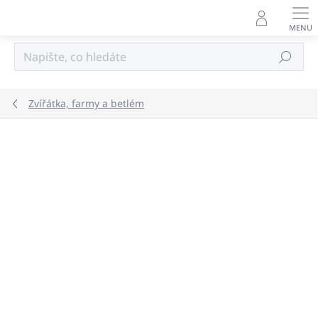
Přejít
na
obsah
Hledat
Zvířátka, farmy a betlém