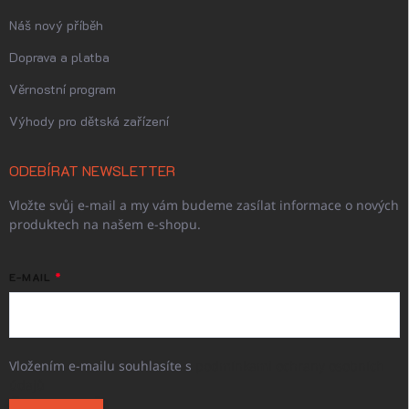
Náš nový příběh
Doprava a platba
Věrnostní program
Výhody pro dětská zařízení
ODEBÍRAT NEWSLETTER
Vložte svůj e-mail a my vám budeme zasílat informace o nových
produktech na našem e-shopu.
E-MAIL
Vložením e-mailu souhlasíte s
podmínkami ochrany osobních
údajů