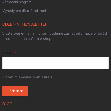
Věrnostní program
Výhody pro dětská zařízení
ODEBÍRAT NEWSLETTER
Vložte svůj e-mail a my vám budeme zasílat informace o nových
produktech na našem e-shopu.
E-MAIL
Vložením e-mailu souhlasíte s
podmínkami ochrany osobních
údajů
Přihlásit se
BLOG