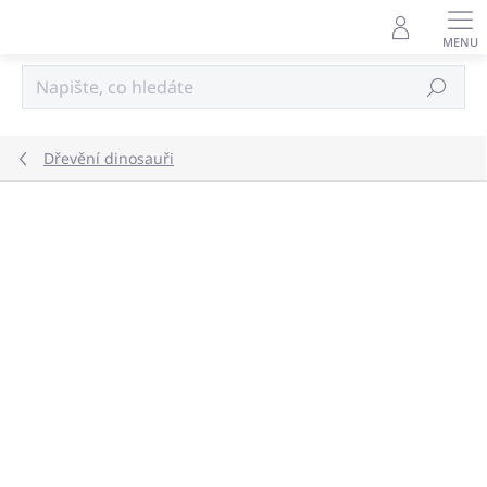
Přejít
na
obsah
Hledat
Dřevění dinosauři