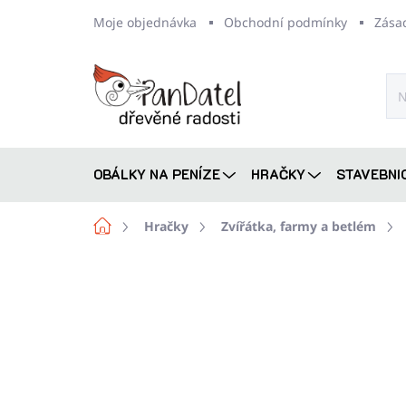
Přejít
Moje objednávka
Obchodní podmínky
Zása
na
obsah
OBÁLKY NA PENÍZE
HRAČKY
STAVEBNI
Domů
Hračky
Zvířátka, farmy a betlém