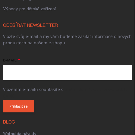
Výhody pro dětská zařízení
ODEBÍRAT NEWSLETTER
Vložte svůj e-mail a my vám budeme zasílat informace o nových
produktech na našem e-shopu.
E-MAIL
Vložením e-mailu souhlasíte s
podmínkami ochrany osobních
údajů
Přihlásit se
BLOG
Walachia návody