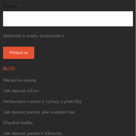
E-MAIL
Vložením e-mailu souhlasíte s
podmínkami ochrany osobních
údajů
Přihlásit se
BLOG
Walachia návody
Jak darovat milion
Velikonoční tvoření s výřezy z překližky
Jak darovat peníze jako svatební dar
Dřevěné hračky
Jak darovat peníze k Vánocům