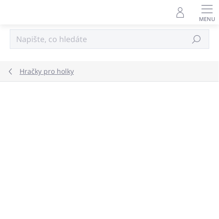
Přejít
na
obsah
Hledat
Hračky pro holky