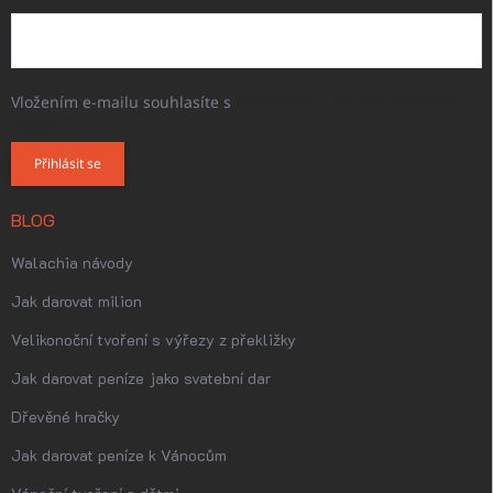
Vložením e-mailu souhlasíte s
podmínkami ochrany osobních
údajů
Přihlásit se
BLOG
Walachia návody
Jak darovat milion
Velikonoční tvoření s výřezy z překližky
Jak darovat peníze jako svatební dar
Dřevěné hračky
Jak darovat peníze k Vánocům