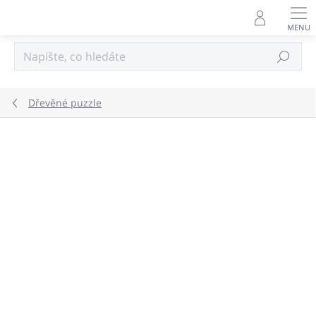
Přejít
na
obsah
Hledat
Dřevěné puzzle