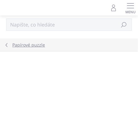
Přejít
na
obsah
Hledat
Papírové puzzle