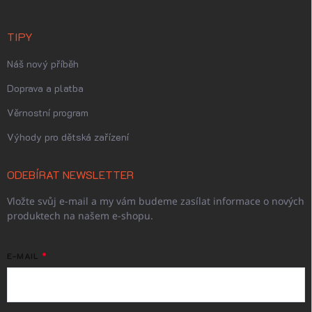
TIPY
Náš nový příběh
Doprava a platba
Věrnostní program
Výhody pro dětská zařízení
ODEBÍRAT NEWSLETTER
Vložte svůj e-mail a my vám budeme zasílat informace o nových
produktech na našem e-shopu.
E-MAIL