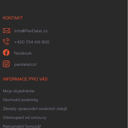
a
t
í
KONTAKT
info
@
PanDatel.cz
+420 734 616 800
Facebook
pandatelcz/
INFORMACE PRO VÁS
Moje objednávka
Obchodní podmínky
Zásady zpracování osobních údajů
Odstoupení od smlouvy
Reklamační formulář