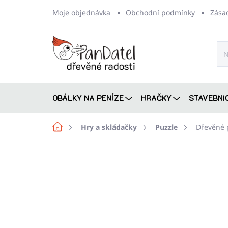
Přejít
Moje objednávka
Obchodní podmínky
Zása
na
obsah
OBÁLKY NA PENÍZE
HRAČKY
STAVEBNI
Domů
Hry a skládačky
Puzzle
Dřevěné 