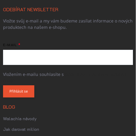
ODEBÍRAT NEWSLETTER
Vložte svůj e-mail a my vám budeme zasílat informace o nových
produktech na našem e-shopu.
E-MAIL
Vložením e-mailu souhlasíte s
podmínkami ochrany osobních
údajů
Přihlásit se
BLOG
Walachia návody
Jak darovat milion