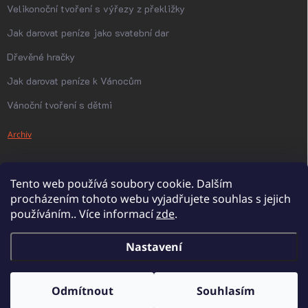
Velikonoční tvoření s výřezy z překližky
Jak darovat peníze jako svatební dar
Dřevěné hračky
Jak darovat peníze k Vánocům
Vánoční tvoření s dětmi
Archiv
Tento web používá soubory cookie. Dalším
procházením tohoto webu vyjadřujete souhlas s jejich
používáním.. Více informací
zde
.
Nastavení
Copyright 2026
PanDatel
. Všechna práva vyhrazena.
Upravit nastavení
cookies
Odmítnout
Souhlasím
Vytvořil Shoptet