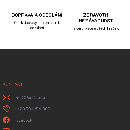
DOPRAVA A ODESLÁNÍ
ZDRAVOTNÍ
NEZÁVADNOST
Ceník dopravy a informace k
odeslání
a certifikace u všech hraček.
Z
á
p
a
t
í
KONTAKT
info
@
PanDatel.cz
+420 734 616 800
Facebook