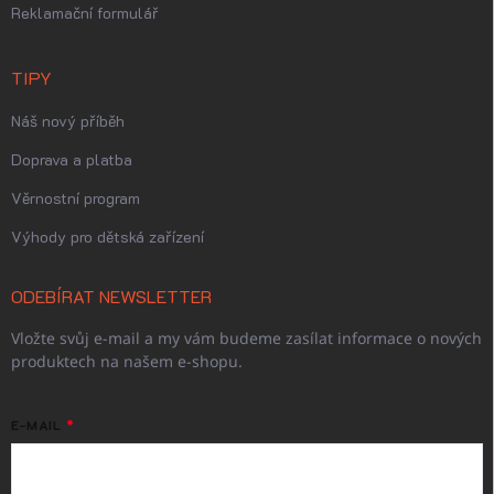
Reklamační formulář
TIPY
Náš nový příběh
Doprava a platba
Věrnostní program
Výhody pro dětská zařízení
ODEBÍRAT NEWSLETTER
Vložte svůj e-mail a my vám budeme zasílat informace o nových
produktech na našem e-shopu.
E-MAIL