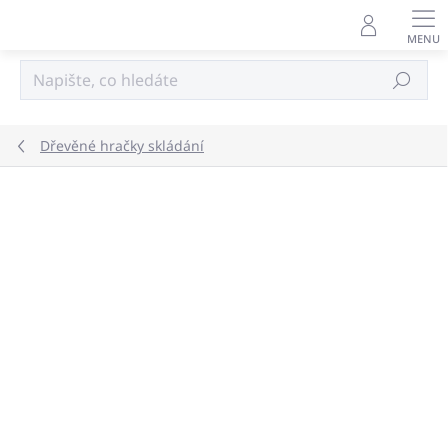
Přejít
na
obsah
Hledat
Dřevěné hračky skládání