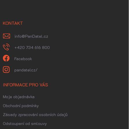
p
a
t
í
KONTAKT
info
@
PanDatel.cz
+420 734 616 800
Facebook
pandatelcz/
INFORMACE PRO VÁS
Moje objednávka
Obchodní podmínky
Zásady zpracování osobních údajů
Odstoupení od smlouvy