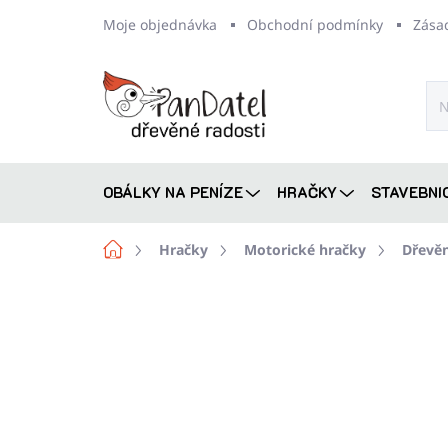
Přejít
Moje objednávka
Obchodní podmínky
Zása
na
obsah
OBÁLKY NA PENÍZE
HRAČKY
STAVEBNI
Domů
Hračky
Motorické hračky
Dřevěn