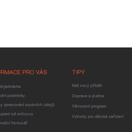
ORMACE PRO VÁS
TIPY
Náš nový příběh
objednávka
dní podmínky
Doprava a platba
y zpracování osobních údajů
Věrnostní program
upení od smlouvy
Výhody pro dětská zařízení
mační formulář