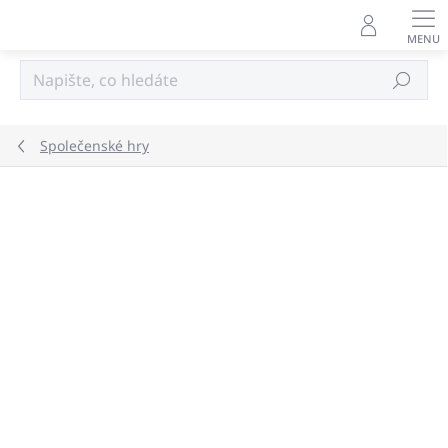
Přejít
na
obsah
Hledat
Společenské hry