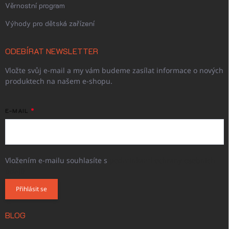
Věrnostní program
Výhody pro dětská zařízení
ODEBÍRAT NEWSLETTER
Vložte svůj e-mail a my vám budeme zasílat informace o nových
produktech na našem e-shopu.
E-MAIL
Vložením e-mailu souhlasíte s
podmínkami ochrany osobních
údajů
Přihlásit se
BLOG