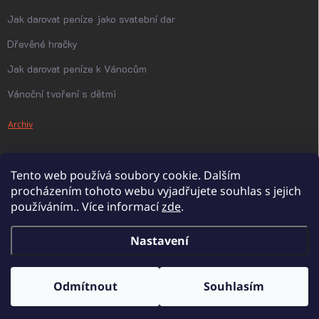
Jak darovat peníze jako svatební dar
Dřevěné hračky
Jak darovat peníze k Vánocům
Vánoční tvoření s dětmi
Archiv
Tento web používá soubory cookie. Dalším
procházením tohoto webu vyjadřujete souhlas s jejich
používáním.. Více informací
zde
.
Nastavení
Copyright 2026
PanDatel
. Všechna práva vyhrazena.
Upravit nastavení
cookies
Odmítnout
Souhlasím
Vytvořil Shoptet