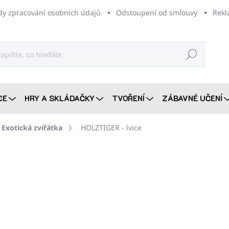
dy zpracování osobních údajů
Odstoupení od smlouvy
Rekl
Hledat
CE
HRY A SKLÁDAČKY
TVOŘENÍ
ZÁBAVNÉ UČENÍ
Exotická zvířátka
HOLZTIGER - lvice