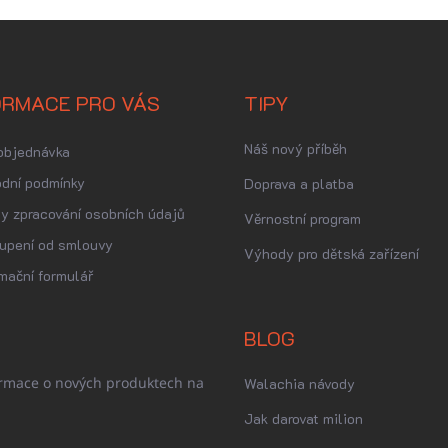
ORMACE PRO VÁS
TIPY
Náš nový příběh
objednávka
dní podmínky
Doprava a platba
y zpracování osobních údajů
Věrnostní program
upení od smlouvy
Výhody pro dětská zařízení
mační formulář
BLOG
ormace o nových produktech na
Walachia návody
Jak darovat milion