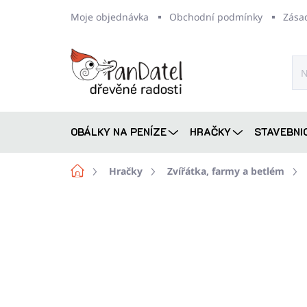
Přejít
Moje objednávka
Obchodní podmínky
Zása
na
obsah
OBÁLKY NA PENÍZE
HRAČKY
STAVEBNI
Domů
Hračky
Zvířátka, farmy a betlém