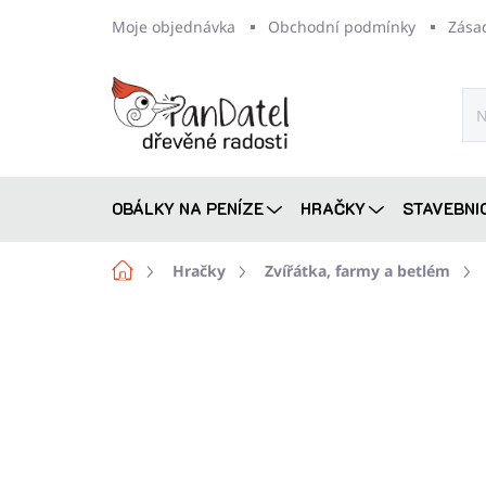
Přejít
Moje objednávka
Obchodní podmínky
Zása
na
obsah
OBÁLKY NA PENÍZE
HRAČKY
STAVEBNI
Domů
Hračky
Zvířátka, farmy a betlém