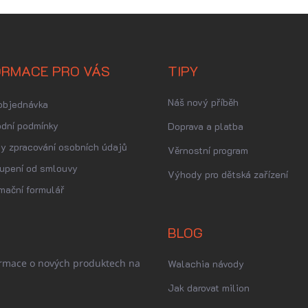
ORMACE PRO VÁS
TIPY
Náš nový příběh
objednávka
dní podmínky
Doprava a platba
y zpracování osobních údajů
Věrnostní program
upení od smlouvy
Výhody pro dětská zařízení
mační formulář
BLOG
ormace o nových produktech na
Walachia návody
Jak darovat milion