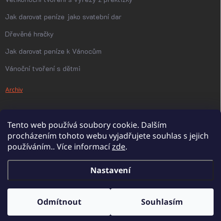
Jak darovat peníze jako svatební dar
Dřevěné hračky
Jak darovat peníze k Vánocům
Vánoční tvoření s dětmi
Archiv
Tento web používá soubory cookie. Dalším
procházením tohoto webu vyjadřujete souhlas s jejich
používáním.. Více informací
zde
.
Nastavení
Copyright 2026
PanDatel
. Všechna práva vyhrazena.
Upravit nastavení
cookies
Odmítnout
Souhlasím
Vytvořil Shoptet