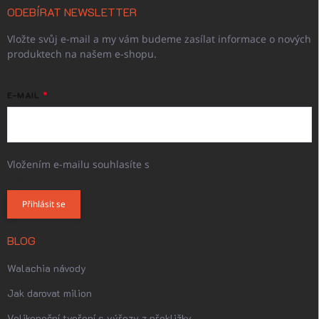
ODEBÍRAT NEWSLETTER
Vložte svůj e-mail a my vám budeme zasílat informace o nových
produktech na našem e-shopu.
E-MAIL
Vložením e-mailu souhlasíte s
podmínkami ochrany osobních
údajů
Přihlásit se
BLOG
Walachia návody
Jak darovat milion
Velikonoční tvoření s výřezy z překližky