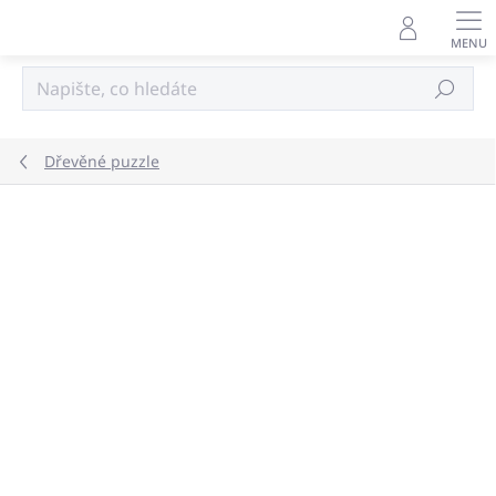
Přejít
na
obsah
Hledat
Dřevěné puzzle