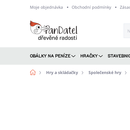
Přejít
Moje objednávka
Obchodní podmínky
Zása
na
obsah
OBÁLKY NA PENÍZE
HRAČKY
STAVEBNI
Domů
Hry a skládačky
Společenské hry