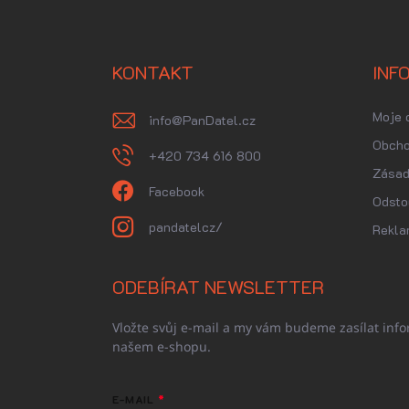
Z
á
p
a
KONTAKT
INF
t
í
Moje 
info
@
PanDatel.cz
Obcho
+420 734 616 800
Zásad
Facebook
Odsto
pandatelcz/
Rekla
ODEBÍRAT NEWSLETTER
Vložte svůj e-mail a my vám budeme zasílat inf
našem e-shopu.
E-MAIL