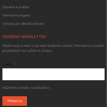
Doprava a platba
Věrnostní program
Výhody pro dětská zařízení
ODEBÍRAT NEWSLETTER
Vložte svůj e-mail a my vám budeme zasílat informace o nových
produktech na našem e-shopu.
E-MAIL
Vložením e-mailu souhlasíte s
podmínkami ochrany osobních
údajů
Přihlásit se