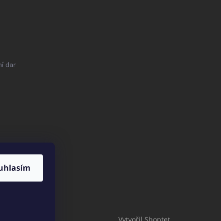
í dar
uhlasím
Vytvořil Shoptet