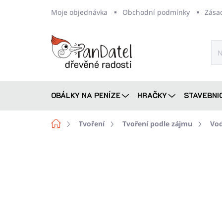
Přejít
Moje objednávka
Obchodní podmínky
Zása
na
obsah
OBÁLKY NA PENÍZE
HRAČKY
STAVEBNI
Domů
Tvoření
Tvoření podle zájmu
Vo