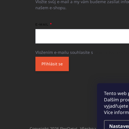
Vložte svůj e-mail a my vám budeme zasílat inf
našem e-shopu.
E-MAIL
Vložením e-mailu souhlasíte s
podmínkami ochr
Přihlásit se
Tento web 
Dalším pro
vyjadřujete
Více infor
Nastave
Copyright 2026
PanDatel
. Všechna práva vyhrazen