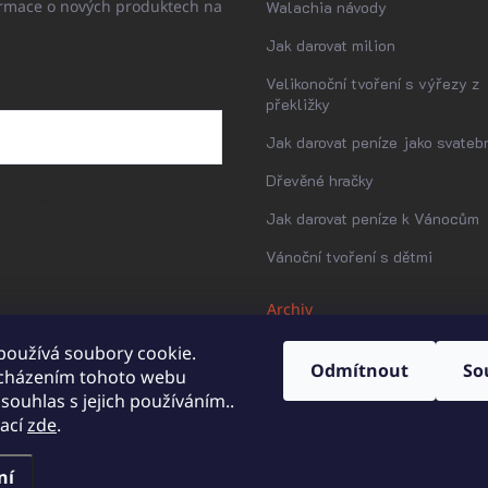
ormace o nových produktech na
Walachia návody
Jak darovat milion
Velikonoční tvoření s výřezy z
překližky
Jak darovat peníze jako svatebn
Dřevěné hračky
any osobních údajů
Jak darovat peníze k Vánocům
Vánoční tvoření s dětmi
Archiv
používá soubory cookie.
Odmítnout
So
cházením tohoto webu
 souhlas s jejich používáním..
mací
zde
.
ní
a.
Upravit nastavení cookies