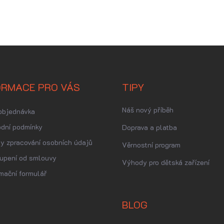
ORMACE PRO VÁS
TIPY
Náš nový příběh
objednávka
dní podmínky
Doprava a platba
y zpracování osobních údajů
Věrnostní program
upení od smlouvy
Výhody pro dětská zařízení
mační formulář
BLOG