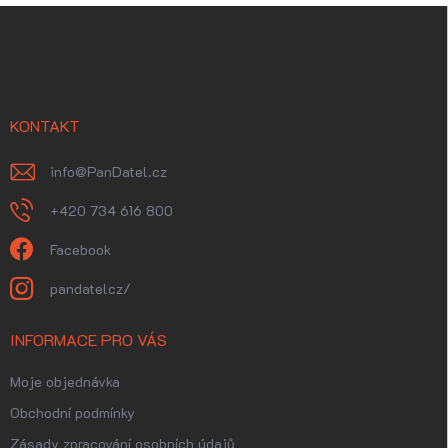
Z
á
p
a
t
í
KONTAKT
info
@
PanDatel.cz
+420 734 616 800
Facebook
pandatelcz/
INFORMACE PRO VÁS
Moje objednávka
Obchodní podmínky
Zásady zpracování osobních údajů