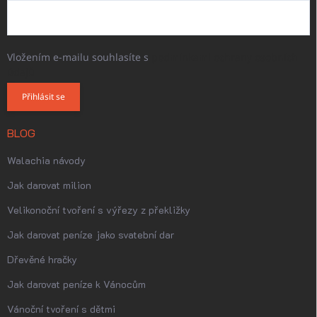
Vložením e-mailu souhlasíte s
podmínkami ochrany osobních
údajů
Přihlásit se
BLOG
Walachia návody
Jak darovat milion
Velikonoční tvoření s výřezy z překližky
Jak darovat peníze jako svatební dar
Dřevěné hračky
Jak darovat peníze k Vánocům
Vánoční tvoření s dětmi