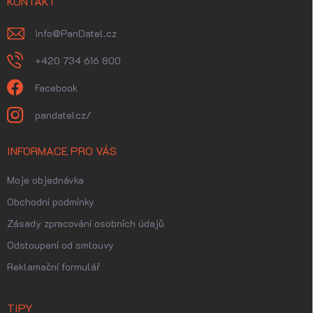
í
KONTAKT
info
@
PanDatel.cz
+420 734 616 800
Facebook
pandatelcz/
INFORMACE PRO VÁS
Moje objednávka
Obchodní podmínky
Zásady zpracování osobních údajů
Odstoupení od smlouvy
Reklamační formulář
TIPY