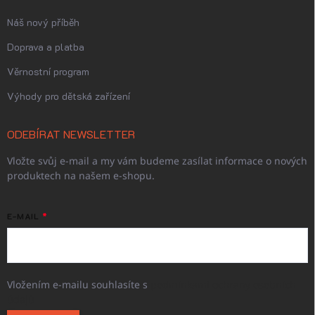
Náš nový příběh
Doprava a platba
Věrnostní program
Výhody pro dětská zařízení
ODEBÍRAT NEWSLETTER
Vložte svůj e-mail a my vám budeme zasílat informace o nových
produktech na našem e-shopu.
E-MAIL
Vložením e-mailu souhlasíte s
podmínkami ochrany osobních
údajů