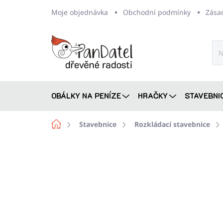
Přejít
Moje objednávka
Obchodní podmínky
Zása
na
obsah
OBÁLKY NA PENÍZE
HRAČKY
STAVEBNI
Domů
Stavebnice
Rozkládací stavebnice