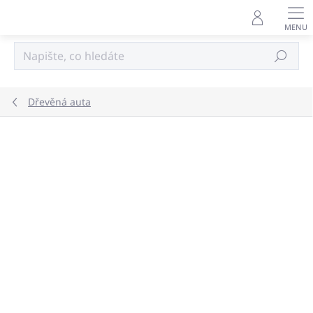
Přejít
na
obsah
Hledat
Dřevěná auta