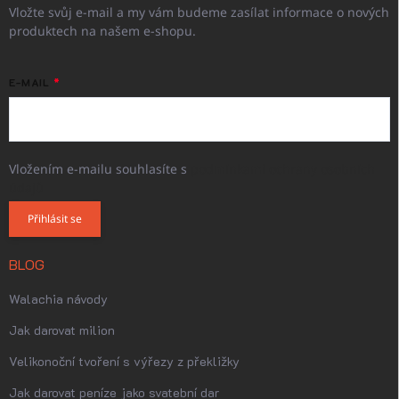
Vložte svůj e-mail a my vám budeme zasílat informace o nových
produktech na našem e-shopu.
E-MAIL
Vložením e-mailu souhlasíte s
podmínkami ochrany osobních
údajů
Přihlásit se
BLOG
Walachia návody
Jak darovat milion
Velikonoční tvoření s výřezy z překližky
Jak darovat peníze jako svatební dar