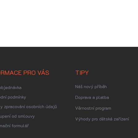
ORMACE PRO VÁS
TIPY
Náš nový příběh
objednávka
dní podmínky
Doprava a platba
y zpracování osobních údajů
Věrnostní program
upení od smlouvy
Výhody pro dětská zařízení
mační formulář