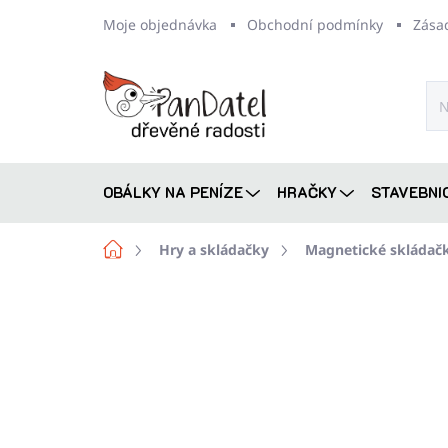
Přejít
Moje objednávka
Obchodní podmínky
Zása
na
obsah
OBÁLKY NA PENÍZE
HRAČKY
STAVEBNI
Domů
Hry a skládačky
Magnetické skládač