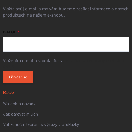
Vložte svůj e-mail a my vám budeme zasílat informace o nových
produktech na našem e-shopu.
E-MAIL
Vložením e-mailu souhlasíte s
podmínkami ochrany osobních
údajů
Přihlásit se
BLOG
Walachia návody
Jak darovat milion
Velikonoční tvoření s výřezy z překližky