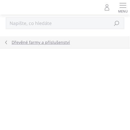
Přejít
na
obsah
Hledat
Dřevěné farmy a příslušenství