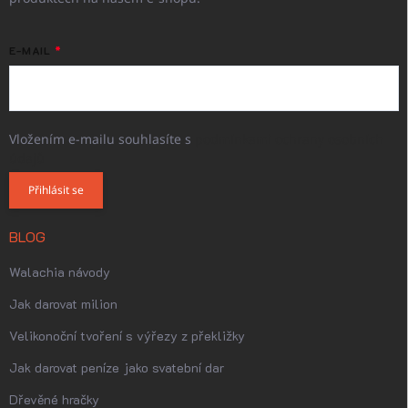
E-MAIL
Vložením e-mailu souhlasíte s
podmínkami ochrany osobních
údajů
Přihlásit se
BLOG
Walachia návody
Jak darovat milion
Velikonoční tvoření s výřezy z překližky
Jak darovat peníze jako svatební dar
Dřevěné hračky