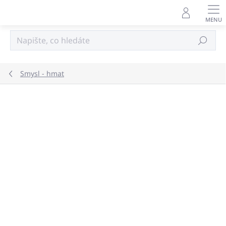
Přejít
na
obsah
Hledat
Smysl - hmat