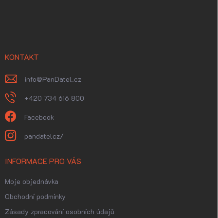
Z
á
p
a
t
í
KONTAKT
info
@
PanDatel.cz
+420 734 616 800
Facebook
pandatelcz/
INFORMACE PRO VÁS
Moje objednávka
Obchodní podmínky
Zásady zpracování osobních údajů