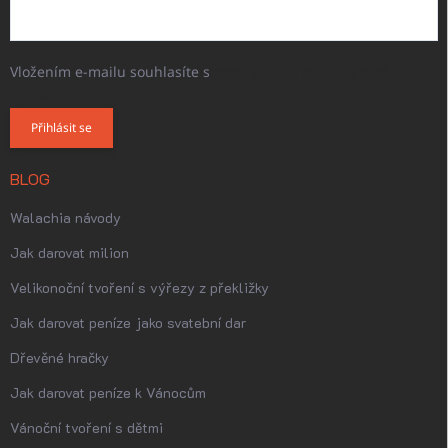
Vložením e-mailu souhlasíte s
podmínkami ochrany osobních
údajů
Přihlásit se
BLOG
Walachia návody
Jak darovat milion
Velikonoční tvoření s výřezy z překližky
Jak darovat peníze jako svatební dar
Dřevěné hračky
Jak darovat peníze k Vánocům
Vánoční tvoření s dětmi