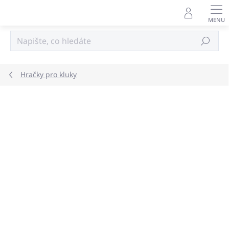
Přejít
na
obsah
Hledat
Hračky pro kluky