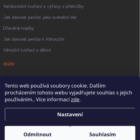
Velikonoční tvoření s výřezy z překližky
Jak darovat peníze jako svatební dar
Dřevěné hračky
Jak darovat peníze k Vánocům
Vánoční tvoření s dětmi
Archiv
Tento web používá soubory cookie. Dalším
procházením tohoto webu vyjadřujete souhlas s jejich
používáním.. Více informací
zde
.
Nastavení
Copyright 2026
PanDatel
. Všechna práva vyhrazena.
Upravit nastavení
cookies
Odmítnout
Souhlasím