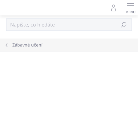
Přejít
na
obsah
Hledat
Zábavné učení