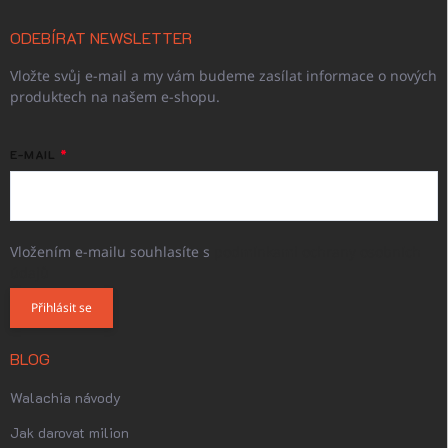
ODEBÍRAT NEWSLETTER
Vložte svůj e-mail a my vám budeme zasílat informace o nových
produktech na našem e-shopu.
E-MAIL
Vložením e-mailu souhlasíte s
podmínkami ochrany osobních
údajů
Přihlásit se
BLOG
Walachia návody
Jak darovat milion