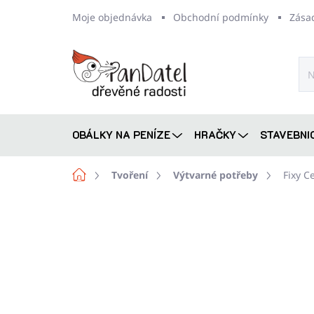
Přejít
Moje objednávka
Obchodní podmínky
Zása
na
obsah
OBÁLKY NA PENÍZE
HRAČKY
STAVEBNI
Domů
Tvoření
Výtvarné potřeby
Fixy 