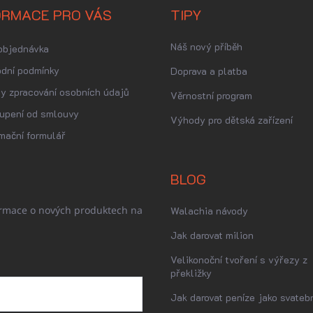
ORMACE PRO VÁS
TIPY
Náš nový příběh
objednávka
dní podmínky
Doprava a platba
y zpracování osobních údajů
Věrnostní program
upení od smlouvy
Výhody pro dětská zařízení
mační formulář
BLOG
ormace o nových produktech na
Walachia návody
Jak darovat milion
Velikonoční tvoření s výřezy z
překližky
Jak darovat peníze jako svatebn